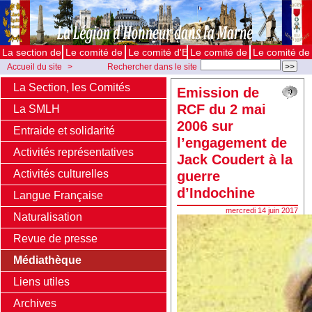
La section de la Marne
Le comité de Châlons
Le comité d'Epernay
Le comité de Reims
Le comité de 
Accueil du site
>
Rechercher dans le site
Médiathèque
>
Emission de RCF du 2 mai 2006 sur l’engagement de Jack
La Section, les Comités
Emission de
Coudert à la guerre d’Indochine
RCF du 2 mai
La SMLH
2006 sur
Entraide et solidarité
l’engagement de
Activités représentatives
Jack Coudert à la
Activités culturelles
guerre
d’Indochine
Langue Française
mercredi 14 juin 2017
Naturalisation
Revue de presse
Médiathèque
Liens utiles
Archives