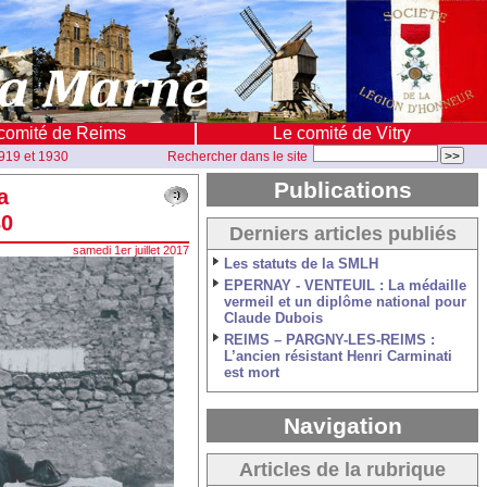
comité de Reims
Le comité de Vitry
1919 et 1930
Rechercher dans le site
Publications
a
30
Derniers articles publiés
samedi 1er juillet 2017
Les statuts de la SMLH
EPERNAY - VENTEUIL : La médaille
vermeil et un diplôme national pour
Claude Dubois
REIMS – PARGNY-LES-REIMS :
L’ancien résistant Henri Carminati
est mort
Navigation
Articles de la rubrique