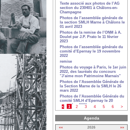
Texte associé aux photos de l’AG
section du 230401 à Châlons-en-
Champagne
Photos de l’assemblée générale de
la section SMLH Marne à Châlons le
01 avril 2023
Photos de la remise de l’ONM à A.
Doulet par J.P. Prato le 11 février
2023
Photos de l’assemblée générale du
comité d’Epernay le 19 novembre
2022
remise
Photos du voyage à Paris, le 1er juin
2022, des lauréats du concours
"J’aime mon Patrimoine Marnais"
Photos de l’Assemblée Générale de
la Section Marne de la SMLH le 26
mars 2022
Photos de l’Assemblée Générale du
comité SMLH d’Epernay le 20
novembre 2021
<
1
2
3
4
5
6
>
Photos de l’exposition de la Légion
d’Honneur du 11 au 18 novembre
Agenda
2021 à Vitry-le-François
Photos de la cérémonie de remise
««
2026
»»
de la Légion d’Honneur à Edouard