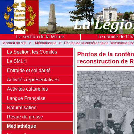
La section de la Marne
Le comité de Ch
Accueil du site
>
Médiathèque
>
Photos de la conférence de Dominique Potie
La Section, les Comités
Photos de la confére
reconstruction de R
La SMLH
Entraide et solidarité
Activités représentatives
Activités culturelles
Langue Française
Naturalisation
Revue de presse
Médiathèque