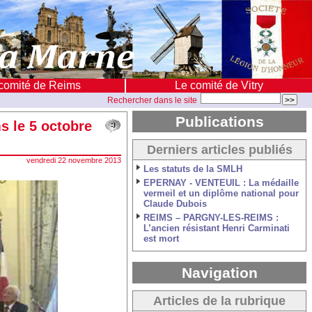
comité de Reims
Le comité de Vitry
Rechercher dans le site
Publications
s le 5 octobre
Derniers articles publiés
vendredi 22 novembre 2013
Les statuts de la SMLH
EPERNAY - VENTEUIL : La médaille
vermeil et un diplôme national pour
Claude Dubois
REIMS – PARGNY-LES-REIMS :
L’ancien résistant Henri Carminati
est mort
Navigation
Articles de la rubrique