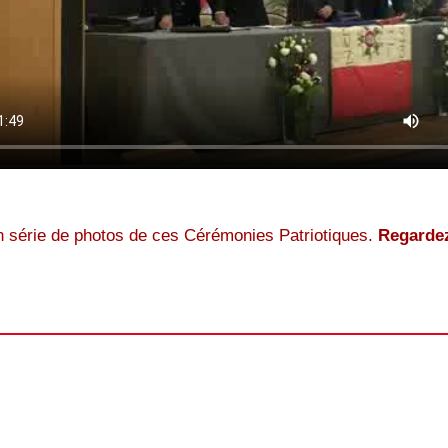
 série de photos de ces Cérémonies Patriotiques.
Regardez