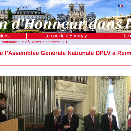
âlons
Le comité d'Epernay
Le 
e Nationale DPLV à Reims le 5 octobre 2013
e l’Assemblée Générale Nationale DPLV à Reim