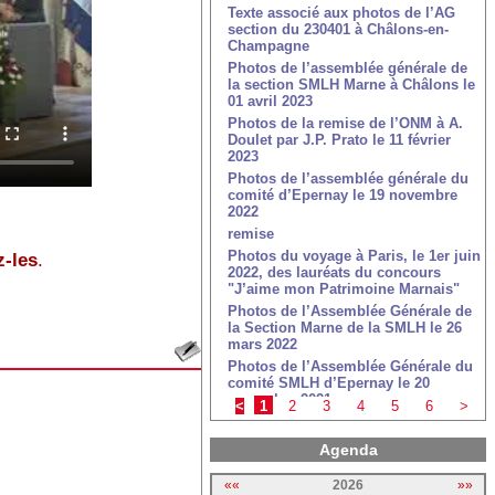
Texte associé aux photos de l’AG
section du 230401 à Châlons-en-
Champagne
Photos de l’assemblée générale de
la section SMLH Marne à Châlons le
01 avril 2023
Photos de la remise de l’ONM à A.
Doulet par J.P. Prato le 11 février
2023
Photos de l’assemblée générale du
comité d’Epernay le 19 novembre
2022
remise
Photos du voyage à Paris, le 1er juin
-les
.
2022, des lauréats du concours
"J’aime mon Patrimoine Marnais"
Photos de l’Assemblée Générale de
la Section Marne de la SMLH le 26
mars 2022
Photos de l’Assemblée Générale du
comité SMLH d’Epernay le 20
novembre 2021
<
1
2
3
4
5
6
>
Photos de l’exposition de la Légion
d’Honneur du 11 au 18 novembre
Agenda
2021 à Vitry-le-François
Photos de la cérémonie de remise
««
2026
»»
de la Légion d’Honneur à Edouard