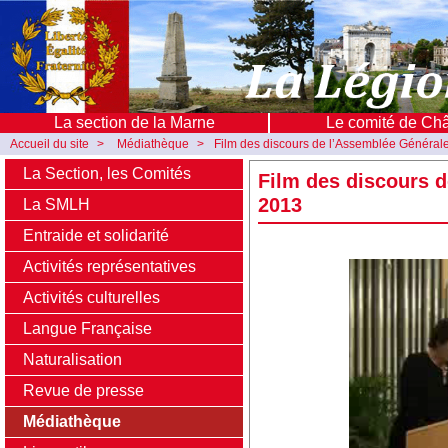
La section de la Marne
Le comité de Ch
Accueil du site
>
Médiathèque
>
Film des discours de l’Assemblée Général
La Section, les Comités
Film des discours d
2013
La SMLH
Entraide et solidarité
Activités représentatives
Activités culturelles
Langue Française
Naturalisation
Revue de presse
Médiathèque