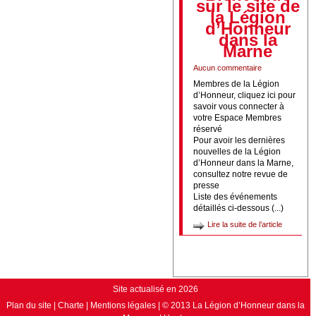
sur le site de
la Légion
d’Honneur
dans la
Marne
Aucun commentaire
Membres de la Légion
d’Honneur, cliquez ici pour
savoir vous connecter à
votre Espace Membres
réservé
Pour avoir les dernières
nouvelles de la Légion
d’Honneur dans la Marne,
consultez notre revue de
presse
Liste des événements
détaillés ci-dessous (...)
Lire la suite de l’article
Site actualisé en 2026
Plan du site
|
Charte
|
Mentions légales
|
© 2013 La Légion d’Honneur dans la