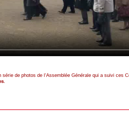
 série de photos de l’Assemblée Générale qui a suivi ces 
es
.