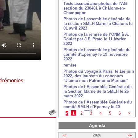
Texte associé aux photos de l’AG
section du 230401 à Châlons-en-
Champagne
Photos de l’assemblée générale de
la section SMLH Marne à Châlons le
01 avril 2023
Photos de la remise de l’ONM à A.
Doulet par J.P. Prato le 11 février
2023
Photos de l’assemblée générale du
comité d’Epernay le 19 novembre
2022
remise
Photos du voyage à Paris, le 1er juin
2022, des lauréats du concours
Cérémonies
"J’aime mon Patrimoine Marnais"
Photos de l’Assemblée Générale de
la Section Marne de la SMLH le 26
mars 2022
Photos de l’Assemblée Générale du
comité SMLH d’Epernay le 20
novembre 2021
<
1
2
3
4
5
6
>
Photos de l’exposition de la Légion
d’Honneur du 11 au 18 novembre
Agenda
2021 à Vitry-le-François
Photos de la cérémonie de remise
««
2026
»»
de la Légion d’Honneur à Edouard