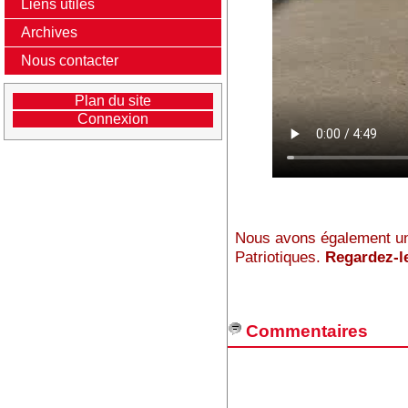
Liens utiles
Archives
Nous contacter
Plan du site
Connexion
Nous avons également un
Patriotiques.
Regardez-l
Commentaires