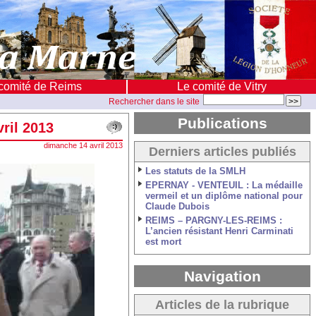
comité de Reims
Le comité de Vitry
Rechercher dans le site
Publications
ril 2013
dimanche 14 avril 2013
Derniers articles publiés
Les statuts de la SMLH
EPERNAY - VENTEUIL : La médaille
vermeil et un diplôme national pour
Claude Dubois
REIMS – PARGNY-LES-REIMS :
L’ancien résistant Henri Carminati
est mort
Navigation
Articles de la rubrique