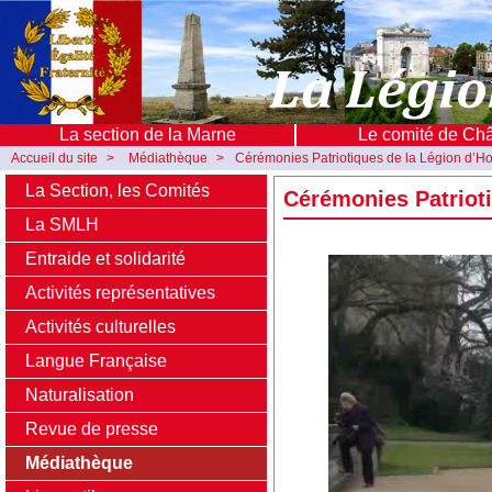
La section de la Marne
Le comité de Ch
Accueil du site
>
Médiathèque
>
Cérémonies Patriotiques de la Légion d’Ho
La Section, les Comités
Cérémonies Patrioti
La SMLH
Entraide et solidarité
Activités représentatives
Activités culturelles
Langue Française
Naturalisation
Revue de presse
Médiathèque